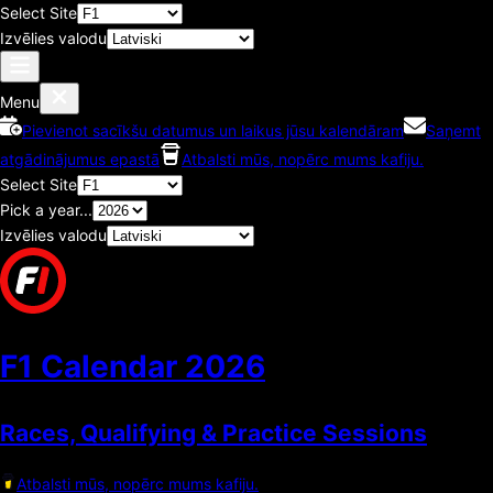
Select Site
Izvēlies valodu
Menu
Pievienot sacīkšu datumus un laikus jūsu kalendāram
Saņemt
atgādinājumus epastā
Atbalsti mūs, nopērc mums kafiju.
Select Site
Pick a year...
Izvēlies valodu
F1 Calendar
2026
Races, Qualifying & Practice Sessions
Atbalsti mūs, nopērc mums kafiju.