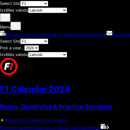
Select Site
Izvēlies valodu
Menu
Pievienot sacīkšu datumus un laikus jūsu kalendāram
Saņemt a
Select Site
Pick a year...
Izvēlies valodu
F1 Calendar
2026
Races, Qualifying & Practice Sessions
Atbalsti mūs, nopērc mums kafiju.
Pievienot sacīkšu datumus un laikus jūsu kalendāram