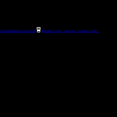
tgādinājumus epastā
Atbalsti mūs, nopērc mums kafiju.