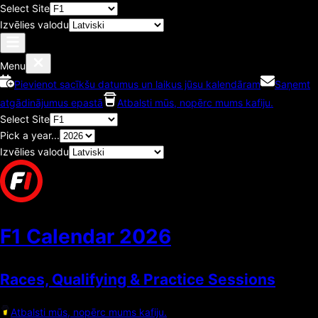
Select Site
Izvēlies valodu
Menu
Pievienot sacīkšu datumus un laikus jūsu kalendāram
Saņemt
atgādinājumus epastā
Atbalsti mūs, nopērc mums kafiju.
Select Site
Pick a year...
Izvēlies valodu
F1 Calendar
2026
Races, Qualifying & Practice Sessions
Atbalsti mūs, nopērc mums kafiju.