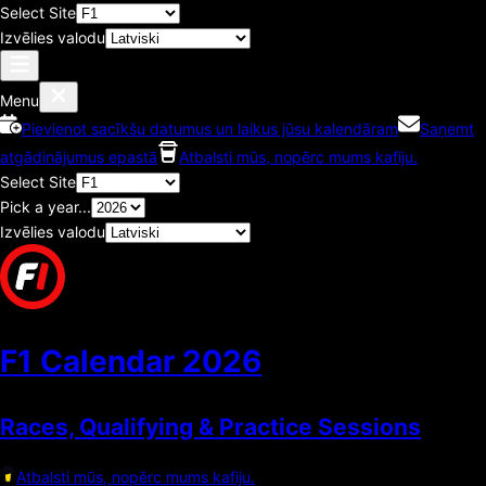
Select Site
Izvēlies valodu
Menu
Pievienot sacīkšu datumus un laikus jūsu kalendāram
Saņemt
atgādinājumus epastā
Atbalsti mūs, nopērc mums kafiju.
Select Site
Pick a year...
Izvēlies valodu
F1 Calendar
2026
Races, Qualifying & Practice Sessions
Atbalsti mūs, nopērc mums kafiju.