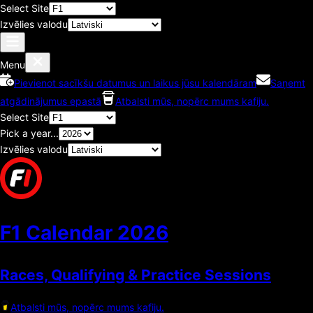
Select Site
Izvēlies valodu
Menu
Pievienot sacīkšu datumus un laikus jūsu kalendāram
Saņemt
atgādinājumus epastā
Atbalsti mūs, nopērc mums kafiju.
Select Site
Pick a year...
Izvēlies valodu
F1 Calendar
2026
Races, Qualifying & Practice Sessions
Atbalsti mūs, nopērc mums kafiju.