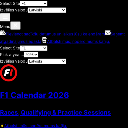
Select Site
Izvēlies valodu
Menu
Pievienot sacīkšu datumus un laikus jūsu kalendāram
Saņemt
atgādinājumus epastā
Atbalsti mūs, nopērc mums kafiju.
Select Site
Pick a year...
Izvēlies valodu
F1 Calendar
2026
Races, Qualifying & Practice Sessions
Atbalsti mūs, nopērc mums kafiju.