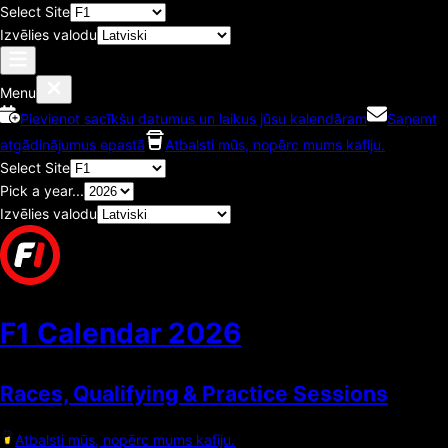
Select Site
Izvēlies valodu
Menu
Pievienot sacīkšu datumus un laikus jūsu kalendāram
Saņemt
atgādinājumus epastā
Atbalsti mūs, nopērc mums kafiju.
Select Site
Pick a year...
Izvēlies valodu
F1 Calendar
2026
Races, Qualifying & Practice Sessions
Atbalsti mūs, nopērc mums kafiju.