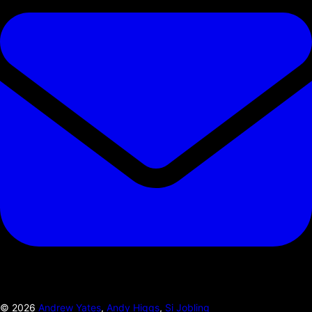
©
2026
Andrew Yates
,
Andy Higgs
,
Si Jobling