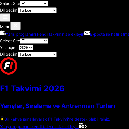
Select Site
Dil Seçimi
Menu
Yarış programını kendi takviminize ekleyin
E-posta ile hatırlatma
Select Site
Yıl seçin...
Dil Seçimi
F1 Takvimi
2026
Yarışlar, Sıralama ve Antrenman Turları
Bir kahve ısmarlayarak F1 Takvimi'ne destek olabilirsiniz.
Yarış programını kendi takviminize ekleyin