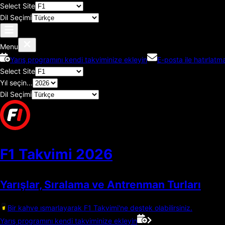
Select Site
Dil Seçimi
Menu
Yarış programını kendi takviminize ekleyin
E-posta ile hatırlatma
Select Site
Yıl seçin...
Dil Seçimi
F1 Takvimi
2026
Yarışlar, Sıralama ve Antrenman Turları
Bir kahve ısmarlayarak F1 Takvimi'ne destek olabilirsiniz.
Yarış programını kendi takviminize ekleyin