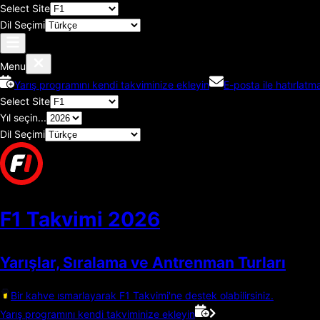
Select Site
Dil Seçimi
Menu
Yarış programını kendi takviminize ekleyin
E-posta ile hatırlatma
Select Site
Yıl seçin...
Dil Seçimi
F1 Takvimi
2026
Yarışlar, Sıralama ve Antrenman Turları
Bir kahve ısmarlayarak F1 Takvimi'ne destek olabilirsiniz.
Yarış programını kendi takviminize ekleyin