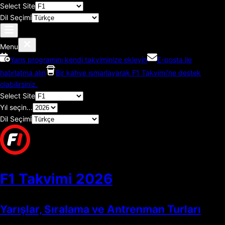
Select Site
Dil Seçimi
Menu
Yarış programını kendi takviminize ekleyin
E-posta ile
hatırlatma alın
Bir kahve ısmarlayarak F1 Takvimi'ne destek
olabilirsiniz.
Select Site
Yıl seçin...
Dil Seçimi
F1 Takvimi
2026
Yarışlar, Sıralama ve Antrenman Turları