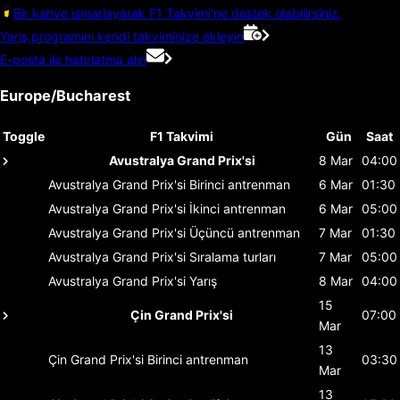
Bir kahve ısmarlayarak F1 Takvimi'ne destek olabilirsiniz.
Yarış programını kendi takviminize ekleyin
E-posta ile hatırlatma alın
Europe/Bucharest
Toggle
F1 Takvimi
Gün
Saat
Avustralya Grand Prix'si
8 Mar
04:00
Avustralya Grand Prix'si
Birinci antrenman
6 Mar
01:30
Avustralya Grand Prix'si
İkinci antrenman
6 Mar
05:00
Avustralya Grand Prix'si
Üçüncü antrenman
7 Mar
01:30
Avustralya Grand Prix'si
Sıralama turları
7 Mar
05:00
Avustralya Grand Prix'si
Yarış
8 Mar
04:00
15
Çin Grand Prix'si
07:00
Mar
13
Çin Grand Prix'si
Birinci antrenman
03:30
Mar
13