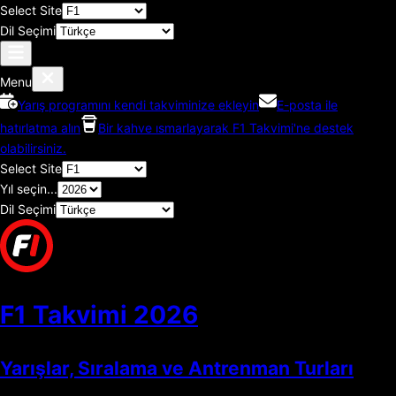
Select Site
Dil Seçimi
Menu
Yarış programını kendi takviminize ekleyin
E-posta ile
hatırlatma alın
Bir kahve ısmarlayarak F1 Takvimi'ne destek
olabilirsiniz.
Select Site
Yıl seçin...
Dil Seçimi
F1 Takvimi
2026
Yarışlar, Sıralama ve Antrenman Turları