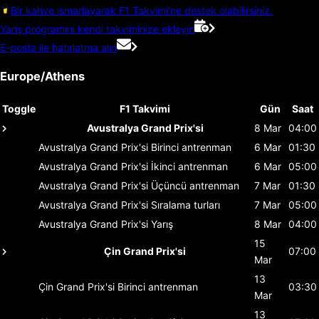
Bir kahve ısmarlayarak F1 Takvimi'ne destek olabilirsiniz.
Yarış programını kendi takviminize ekleyin
E-posta ile hatırlatma alın
Europe/Athens
Toggle
F1 Takvimi
Gün
Saat
Avustralya Grand Prix'si
8 Mar
04:00
Avustralya Grand Prix'si
Birinci antrenman
6 Mar
01:30
Avustralya Grand Prix'si
İkinci antrenman
6 Mar
05:00
Avustralya Grand Prix'si
Üçüncü antrenman
7 Mar
01:30
Avustralya Grand Prix'si
Sıralama turları
7 Mar
05:00
Avustralya Grand Prix'si
Yarış
8 Mar
04:00
15
Çin Grand Prix'si
07:00
Mar
13
Çin Grand Prix'si
Birinci antrenman
03:30
Mar
13