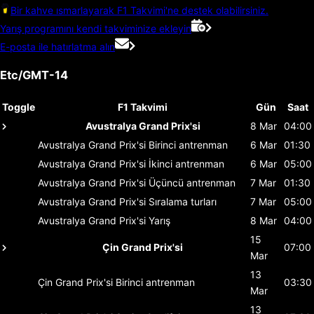
Bir kahve ısmarlayarak F1 Takvimi'ne destek olabilirsiniz.
Yarış programını kendi takviminize ekleyin
E-posta ile hatırlatma alın
Etc/GMT-14
Toggle
F1 Takvimi
Gün
Saat
Avustralya Grand Prix'si
8 Mar
04:00
Avustralya Grand Prix'si
Birinci antrenman
6 Mar
01:30
Avustralya Grand Prix'si
İkinci antrenman
6 Mar
05:00
Avustralya Grand Prix'si
Üçüncü antrenman
7 Mar
01:30
Avustralya Grand Prix'si
Sıralama turları
7 Mar
05:00
Avustralya Grand Prix'si
Yarış
8 Mar
04:00
15
Çin Grand Prix'si
07:00
Mar
13
Çin Grand Prix'si
Birinci antrenman
03:30
Mar
13