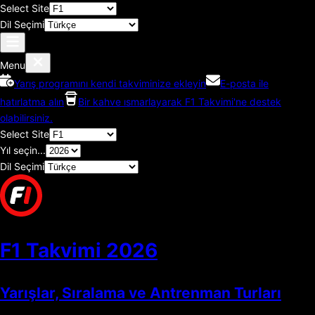
Select Site
Dil Seçimi
Menu
Yarış programını kendi takviminize ekleyin
E-posta ile
hatırlatma alın
Bir kahve ısmarlayarak F1 Takvimi'ne destek
olabilirsiniz.
Select Site
Yıl seçin...
Dil Seçimi
F1 Takvimi
2026
Yarışlar, Sıralama ve Antrenman Turları