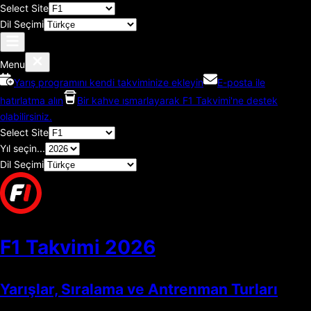
Select Site
Dil Seçimi
Menu
Yarış programını kendi takviminize ekleyin
E-posta ile
hatırlatma alın
Bir kahve ısmarlayarak F1 Takvimi'ne destek
olabilirsiniz.
Select Site
Yıl seçin...
Dil Seçimi
F1 Takvimi
2026
Yarışlar, Sıralama ve Antrenman Turları