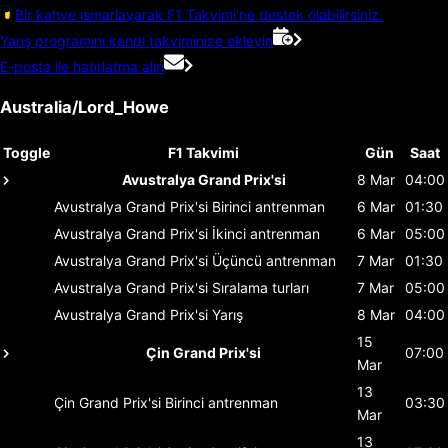
Bir kahve ısmarlayarak F1 Takvimi'ne destek olabilirsiniz.
Yarış programını kendi takviminize ekleyin
E-posta ile hatırlatma alın
Australia/Lord_Howe
Toggle
F1 Takvimi
Gün
Saat
Avustralya Grand Prix'si
8 Mar
04:00
Avustralya Grand Prix'si
Birinci antrenman
6 Mar
01:30
Avustralya Grand Prix'si
İkinci antrenman
6 Mar
05:00
Avustralya Grand Prix'si
Üçüncü antrenman
7 Mar
01:30
Avustralya Grand Prix'si
Sıralama turları
7 Mar
05:00
Avustralya Grand Prix'si
Yarış
8 Mar
04:00
15
Çin Grand Prix'si
07:00
Mar
13
Çin Grand Prix'si
Birinci antrenman
03:30
Mar
13