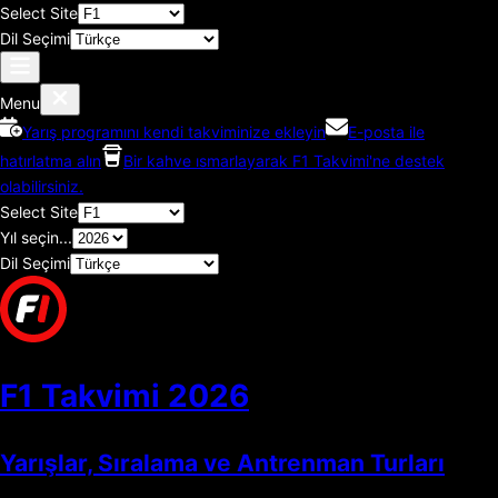
Select Site
Dil Seçimi
Menu
Yarış programını kendi takviminize ekleyin
E-posta ile
hatırlatma alın
Bir kahve ısmarlayarak F1 Takvimi'ne destek
olabilirsiniz.
Select Site
Yıl seçin...
Dil Seçimi
F1 Takvimi
2026
Yarışlar, Sıralama ve Antrenman Turları