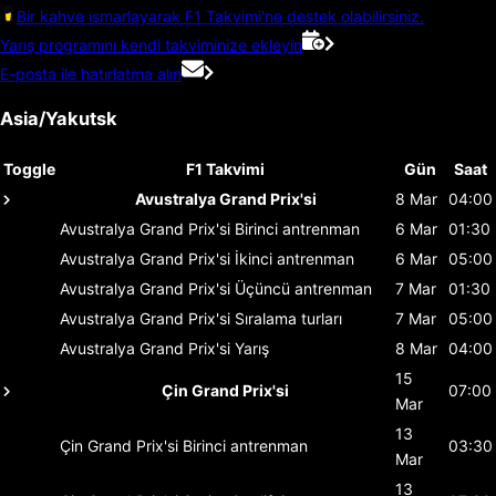
Bir kahve ısmarlayarak F1 Takvimi'ne destek olabilirsiniz.
Yarış programını kendi takviminize ekleyin
E-posta ile hatırlatma alın
Asia/Yakutsk
Toggle
F1 Takvimi
Gün
Saat
Avustralya Grand Prix'si
8 Mar
04:00
Avustralya Grand Prix'si
Birinci antrenman
6 Mar
01:30
Avustralya Grand Prix'si
İkinci antrenman
6 Mar
05:00
Avustralya Grand Prix'si
Üçüncü antrenman
7 Mar
01:30
Avustralya Grand Prix'si
Sıralama turları
7 Mar
05:00
Avustralya Grand Prix'si
Yarış
8 Mar
04:00
15
Çin Grand Prix'si
07:00
Mar
13
Çin Grand Prix'si
Birinci antrenman
03:30
Mar
13