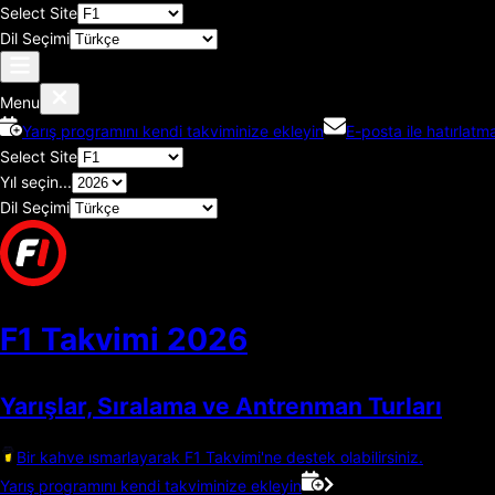
Select Site
Dil Seçimi
Menu
Yarış programını kendi takviminize ekleyin
E-posta ile hatırlatma
Select Site
Yıl seçin...
Dil Seçimi
F1 Takvimi
2026
Yarışlar, Sıralama ve Antrenman Turları
Bir kahve ısmarlayarak F1 Takvimi'ne destek olabilirsiniz.
Yarış programını kendi takviminize ekleyin