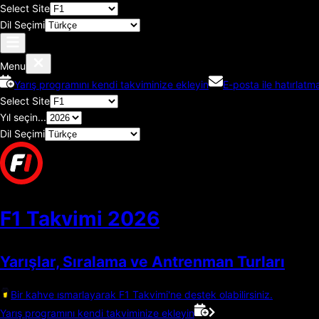
Select Site
Dil Seçimi
Menu
Yarış programını kendi takviminize ekleyin
E-posta ile hatırlatma
Select Site
Yıl seçin...
Dil Seçimi
F1 Takvimi
2026
Yarışlar, Sıralama ve Antrenman Turları
Bir kahve ısmarlayarak F1 Takvimi'ne destek olabilirsiniz.
Yarış programını kendi takviminize ekleyin