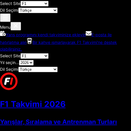
Select Site
Dil Seçimi
Menu
Yarış programını kendi takviminize ekleyin
E-posta ile
hatırlatma alın
Bir kahve ısmarlayarak F1 Takvimi'ne destek
olabilirsiniz.
Select Site
Yıl seçin...
Dil Seçimi
F1 Takvimi
2026
Yarışlar, Sıralama ve Antrenman Turları