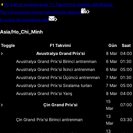
Bir kahve ısmarlayarak F1 Takvimi'ne destek olabilirsiniz.
Yarış programını kendi takviminize ekleyin
E-posta ile hatırlatma alın
Asia/Ho_Chi_Minh
Toggle
F1 Takvimi
Gün
Saat
Avustralya Grand Prix'si
8 Mar
04:00
Avustralya Grand Prix'si
Birinci antrenman
6 Mar
01:30
Avustralya Grand Prix'si
İkinci antrenman
6 Mar
05:00
Avustralya Grand Prix'si
Üçüncü antrenman
7 Mar
01:30
Avustralya Grand Prix'si
Sıralama turları
7 Mar
05:00
Avustralya Grand Prix'si
Yarış
8 Mar
04:00
15
Çin Grand Prix'si
07:00
Mar
13
Çin Grand Prix'si
Birinci antrenman
03:30
Mar
13