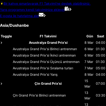
Bir kahve ısmarlayarak F1 Takvimi'ne destek olabilirsiniz.
Yarış programını kendi takviminize ekleyin
E-posta ile hatırlatma alın
Asia/Dushanbe
Toggle
F1 Takvimi
Gün
Saat
Avustralya Grand Prix'si
8 Mar
04:00
Avustralya Grand Prix'si
Birinci antrenman
6 Mar
01:30
Avustralya Grand Prix'si
İkinci antrenman
6 Mar
05:00
Avustralya Grand Prix'si
Üçüncü antrenman
7 Mar
01:30
Avustralya Grand Prix'si
Sıralama turları
7 Mar
05:00
Avustralya Grand Prix'si
Yarış
8 Mar
04:00
15
Çin Grand Prix'si
07:00
Mar
13
Çin Grand Prix'si
Birinci antrenman
03:30
Mar
13