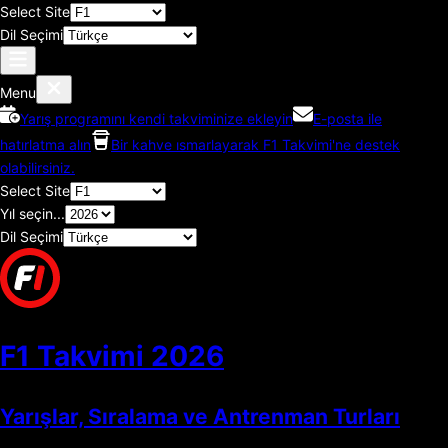
Select Site
Dil Seçimi
Menu
Yarış programını kendi takviminize ekleyin
E-posta ile
hatırlatma alın
Bir kahve ısmarlayarak F1 Takvimi'ne destek
olabilirsiniz.
Select Site
Yıl seçin...
Dil Seçimi
F1 Takvimi
2026
Yarışlar, Sıralama ve Antrenman Turları