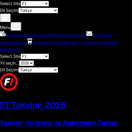
Select Site
Dil Seçimi
Menu
Yarış programını kendi takviminize ekleyin
E-posta ile
hatırlatma alın
Bir kahve ısmarlayarak F1 Takvimi'ne destek
olabilirsiniz.
Select Site
Yıl seçin...
Dil Seçimi
F1 Takvimi
2026
Yarışlar, Sıralama ve Antrenman Turları