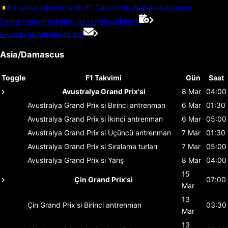
Bir kahve ısmarlayarak F1 Takvimi'ne destek olabilirsiniz.
Yarış programını kendi takviminize ekleyin
E-posta ile hatırlatma alın
Asia/Damascus
Toggle
F1 Takvimi
Gün
Saat
Avustralya Grand Prix'si
8 Mar
04:00
Avustralya Grand Prix'si
Birinci antrenman
6 Mar
01:30
Avustralya Grand Prix'si
İkinci antrenman
6 Mar
05:00
Avustralya Grand Prix'si
Üçüncü antrenman
7 Mar
01:30
Avustralya Grand Prix'si
Sıralama turları
7 Mar
05:00
Avustralya Grand Prix'si
Yarış
8 Mar
04:00
15
Çin Grand Prix'si
07:00
Mar
13
Çin Grand Prix'si
Birinci antrenman
03:30
Mar
13