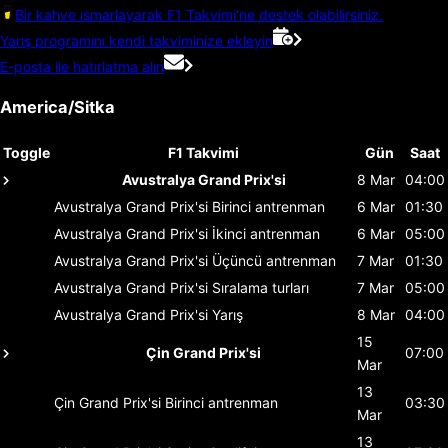
Bir kahve ısmarlayarak F1 Takvimi'ne destek olabilirsiniz.
Yarış programını kendi takviminize ekleyin
E-posta ile hatırlatma alın
America/Sitka
Toggle
F1 Takvimi
Gün
Saat
Avustralya Grand Prix'si
8 Mar
04:00
Avustralya Grand Prix'si
Birinci antrenman
6 Mar
01:30
Avustralya Grand Prix'si
İkinci antrenman
6 Mar
05:00
Avustralya Grand Prix'si
Üçüncü antrenman
7 Mar
01:30
Avustralya Grand Prix'si
Sıralama turları
7 Mar
05:00
Avustralya Grand Prix'si
Yarış
8 Mar
04:00
15
Çin Grand Prix'si
07:00
Mar
13
Çin Grand Prix'si
Birinci antrenman
03:30
Mar
13