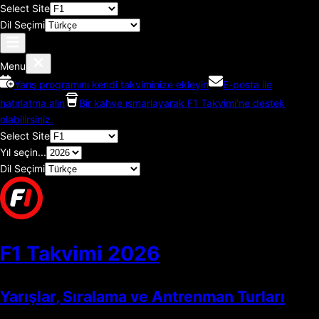
Select Site
Dil Seçimi
Menu
Yarış programını kendi takviminize ekleyin
E-posta ile
hatırlatma alın
Bir kahve ısmarlayarak F1 Takvimi'ne destek
olabilirsiniz.
Select Site
Yıl seçin...
Dil Seçimi
F1 Takvimi
2026
Yarışlar, Sıralama ve Antrenman Turları