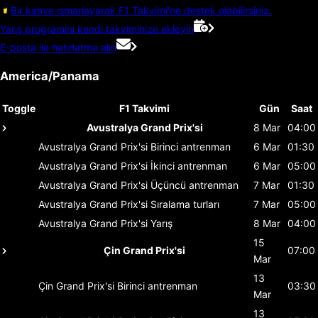
Bir kahve ısmarlayarak F1 Takvimi'ne destek olabilirsiniz.
Yarış programını kendi takviminize ekleyin
E-posta ile hatırlatma alın
America/Panama
Toggle
F1 Takvimi
Gün
Saat
Avustralya Grand Prix'si
8 Mar
04:00
Avustralya Grand Prix'si
Birinci antrenman
6 Mar
01:30
Avustralya Grand Prix'si
İkinci antrenman
6 Mar
05:00
Avustralya Grand Prix'si
Üçüncü antrenman
7 Mar
01:30
Avustralya Grand Prix'si
Sıralama turları
7 Mar
05:00
Avustralya Grand Prix'si
Yarış
8 Mar
04:00
15
Çin Grand Prix'si
07:00
Mar
13
Çin Grand Prix'si
Birinci antrenman
03:30
Mar
13