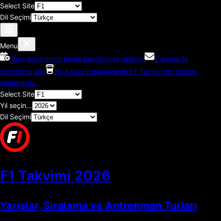
Select Site
Dil Seçimi
Menu
Yarış programını kendi takviminize ekleyin
E-posta ile
hatırlatma alın
Bir kahve ısmarlayarak F1 Takvimi'ne destek
olabilirsiniz.
Select Site
Yıl seçin...
Dil Seçimi
F1 Takvimi
2026
Yarışlar, Sıralama ve Antrenman Turları