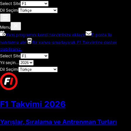
Select Site
Dil Seçimi
Menu
Yarış programını kendi takviminize ekleyin
E-posta ile
hatırlatma alın
Bir kahve ısmarlayarak F1 Takvimi'ne destek
olabilirsiniz.
Select Site
Yıl seçin...
Dil Seçimi
F1 Takvimi
2026
Yarışlar, Sıralama ve Antrenman Turları