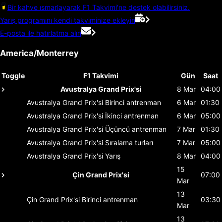
Bir kahve ısmarlayarak F1 Takvimi'ne destek olabilirsiniz.
Yarış programını kendi takviminize ekleyin
E-posta ile hatırlatma alın
America/Monterrey
Toggle
F1 Takvimi
Gün
Saat
Avustralya Grand Prix'si
8 Mar
04:00
Avustralya Grand Prix'si
Birinci antrenman
6 Mar
01:30
Avustralya Grand Prix'si
İkinci antrenman
6 Mar
05:00
Avustralya Grand Prix'si
Üçüncü antrenman
7 Mar
01:30
Avustralya Grand Prix'si
Sıralama turları
7 Mar
05:00
Avustralya Grand Prix'si
Yarış
8 Mar
04:00
15
Çin Grand Prix'si
07:00
Mar
13
Çin Grand Prix'si
Birinci antrenman
03:30
Mar
13