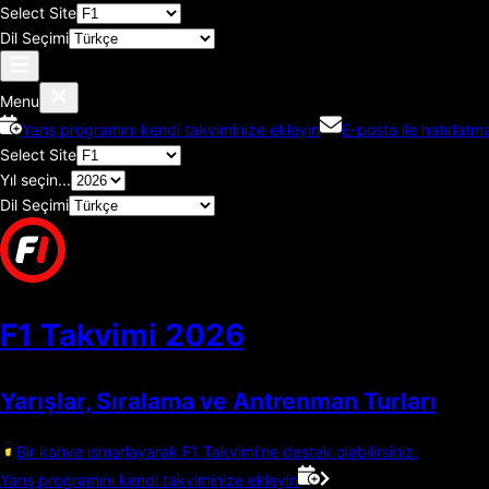
Select Site
Dil Seçimi
Menu
Yarış programını kendi takviminize ekleyin
E-posta ile hatırlatma
Select Site
Yıl seçin...
Dil Seçimi
F1 Takvimi
2026
Yarışlar, Sıralama ve Antrenman Turları
Bir kahve ısmarlayarak F1 Takvimi'ne destek olabilirsiniz.
Yarış programını kendi takviminize ekleyin