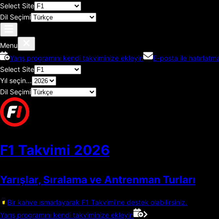
Select Site
Dil Seçimi
Menu
Yarış programını kendi takviminize ekleyin
E-posta ile hatırlatma
Select Site
Yıl seçin...
Dil Seçimi
F1 Takvimi
2026
Yarışlar, Sıralama ve Antrenman Turları
Bir kahve ısmarlayarak F1 Takvimi'ne destek olabilirsiniz.
Yarış programını kendi takviminize ekleyin