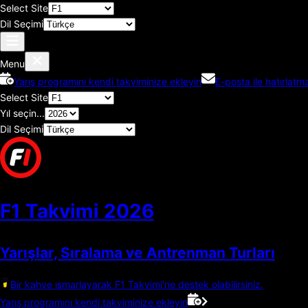
Select Site
Dil Seçimi
Menu
Yarış programını kendi takviminize ekleyin
E-posta ile hatırlatma
Select Site
Yıl seçin...
Dil Seçimi
F1 Takvimi
2026
Yarışlar, Sıralama ve Antrenman Turları
Bir kahve ısmarlayarak F1 Takvimi'ne destek olabilirsiniz.
Yarış programını kendi takviminize ekleyin