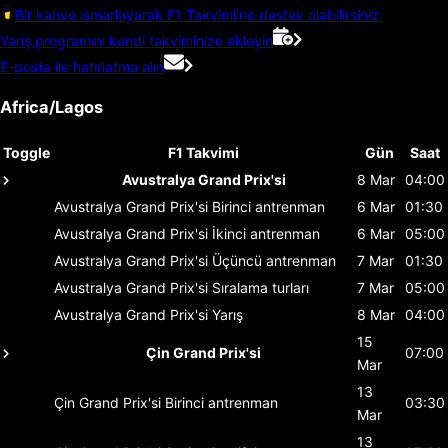
Bir kahve ısmarlayarak F1 Takvimi'ne destek olabilirsiniz.
Yarış programını kendi takviminize ekleyin
E-posta ile hatırlatma alın
Africa/Lagos
Toggle
F1 Takvimi
Gün
Saat
Avustralya Grand Prix'si
8 Mar
04:00
Avustralya Grand Prix'si
Birinci antrenman
6 Mar
01:30
Avustralya Grand Prix'si
İkinci antrenman
6 Mar
05:00
Avustralya Grand Prix'si
Üçüncü antrenman
7 Mar
01:30
Avustralya Grand Prix'si
Sıralama turları
7 Mar
05:00
Avustralya Grand Prix'si
Yarış
8 Mar
04:00
15
Çin Grand Prix'si
07:00
Mar
13
Çin Grand Prix'si
Birinci antrenman
03:30
Mar
13