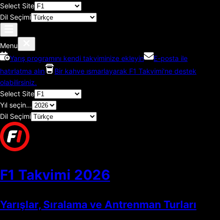
Select Site
Dil Seçimi
Menu
Yarış programını kendi takviminize ekleyin
E-posta ile
hatırlatma alın
Bir kahve ısmarlayarak F1 Takvimi'ne destek
olabilirsiniz.
Select Site
Yıl seçin...
Dil Seçimi
F1 Takvimi
2026
Yarışlar, Sıralama ve Antrenman Turları