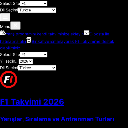
Select Site
Dil Seçimi
Menu
Yarış programını kendi takviminize ekleyin
E-posta ile
hatırlatma alın
Bir kahve ısmarlayarak F1 Takvimi'ne destek
olabilirsiniz.
Select Site
Yıl seçin...
Dil Seçimi
F1 Takvimi
2026
Yarışlar, Sıralama ve Antrenman Turları