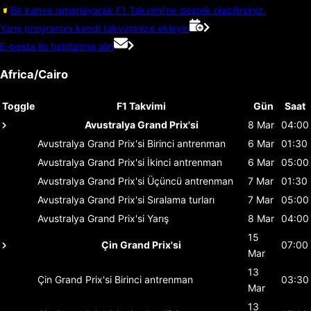
Bir kahve ısmarlayarak F1 Takvimi'ne destek olabilirsiniz.
Yarış programını kendi takviminize ekleyin
E-posta ile hatırlatma alın
Africa/Cairo
Toggle
F1 Takvimi
Gün
Saat
Avustralya Grand Prix'si
8 Mar
04:00
Avustralya Grand Prix'si
Birinci antrenman
6 Mar
01:30
Avustralya Grand Prix'si
İkinci antrenman
6 Mar
05:00
Avustralya Grand Prix'si
Üçüncü antrenman
7 Mar
01:30
Avustralya Grand Prix'si
Sıralama turları
7 Mar
05:00
Avustralya Grand Prix'si
Yarış
8 Mar
04:00
15
Çin Grand Prix'si
07:00
Mar
13
Çin Grand Prix'si
Birinci antrenman
03:30
Mar
13