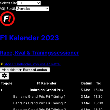
Select Site
Välj Språk
F1 Kalender
2023
Race, Kval & Träningssessioner
Stöd F1 Kalender, köp oss en kaffe.
Visar tider för
:
Europe/London
.
Toggle
F1 Kalender
Datum
Tid
Bahrains Grand Prix
5 Mar
15:00
Bahrains Grand Prix
Fri Träning 1
3 Mar
11:30
Bahrains Grand Prix
Fri Träning 2
3 Mar
15:00
Bahrains Grand Prix
Fri Träning 3
4 Mar
11:30