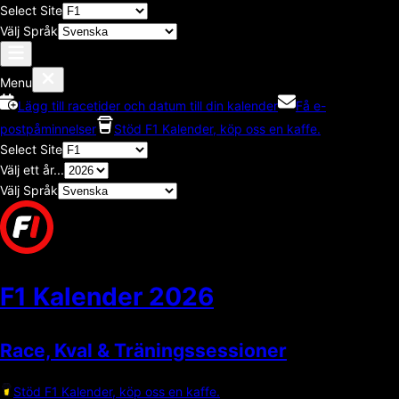
Select Site
Välj Språk
Menu
Lägg till racetider och datum till din kalender
Få e-
postpåminnelser
Stöd F1 Kalender, köp oss en kaffe.
Select Site
Välj ett år...
Välj Språk
F1 Kalender
2026
Race, Kval & Träningssessioner
Stöd F1 Kalender, köp oss en kaffe.