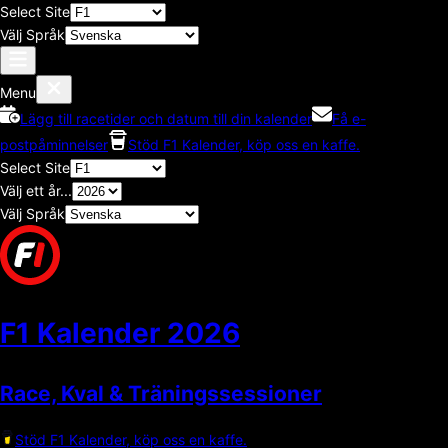
Select Site
Välj Språk
Menu
Lägg till racetider och datum till din kalender
Få e-
postpåminnelser
Stöd F1 Kalender, köp oss en kaffe.
Select Site
Välj ett år...
Välj Språk
F1 Kalender
2026
Race, Kval & Träningssessioner
Stöd F1 Kalender, köp oss en kaffe.