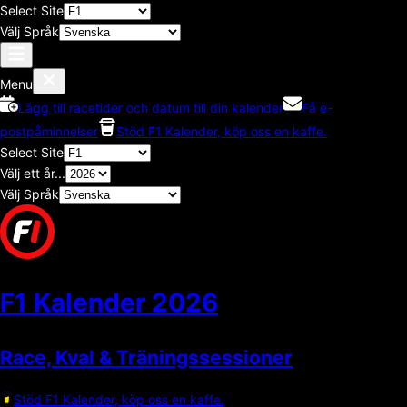
Select Site
Välj Språk
Menu
Lägg till racetider och datum till din kalender
Få e-
postpåminnelser
Stöd F1 Kalender, köp oss en kaffe.
Select Site
Välj ett år...
Välj Språk
F1 Kalender
2026
Race, Kval & Träningssessioner
Stöd F1 Kalender, köp oss en kaffe.