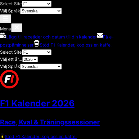
Select Site
Välj Språk
Menu
Lägg till racetider och datum till din kalender
Få e-
postpåminnelser
Stöd F1 Kalender, köp oss en kaffe.
Select Site
Välj ett år...
Välj Språk
F1 Kalender
2026
Race, Kval & Träningssessioner
Stöd F1 Kalender, köp oss en kaffe.