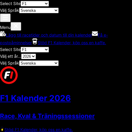
Select Site
Välj Språk
Menu
Lägg till racetider och datum till din kalender
Få e-
postpåminnelser
Stöd F1 Kalender, köp oss en kaffe.
Select Site
Välj ett år...
Välj Språk
F1 Kalender
2026
Race, Kval & Träningssessioner
Stöd F1 Kalender, köp oss en kaffe.