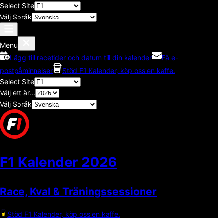
Select Site
Välj Språk
Menu
Lägg till racetider och datum till din kalender
Få e-
postpåminnelser
Stöd F1 Kalender, köp oss en kaffe.
Select Site
Välj ett år...
Välj Språk
F1 Kalender
2026
Race, Kval & Träningssessioner
Stöd F1 Kalender, köp oss en kaffe.