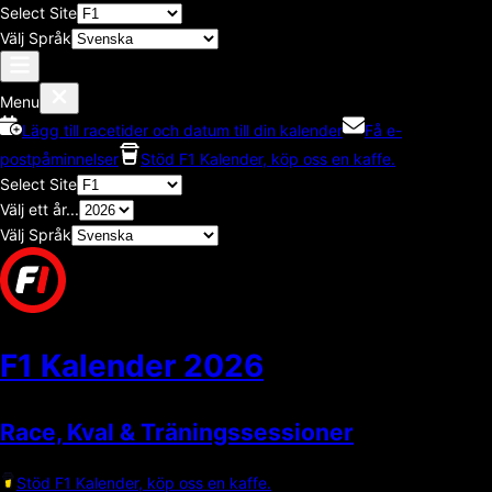
Select Site
Välj Språk
Menu
Lägg till racetider och datum till din kalender
Få e-
postpåminnelser
Stöd F1 Kalender, köp oss en kaffe.
Select Site
Välj ett år...
Välj Språk
F1 Kalender
2026
Race, Kval & Träningssessioner
Stöd F1 Kalender, köp oss en kaffe.