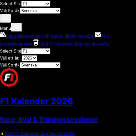
Select Site
Välj Språk
Menu
Lägg till racetider och datum till din kalender
Få e-
postpåminnelser
Stöd F1 Kalender, köp oss en kaffe.
Select Site
Välj ett år...
Välj Språk
F1 Kalender
2026
Race, Kval & Träningssessioner
Stöd F1 Kalender, köp oss en kaffe.