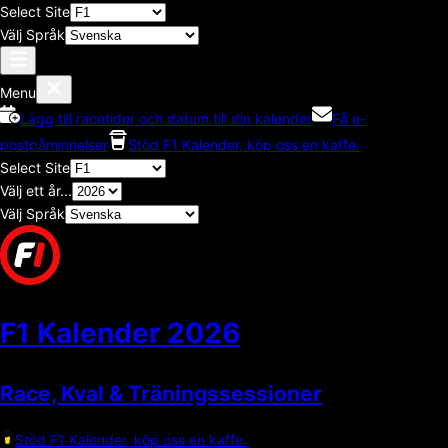
Select Site
Välj Språk
Menu
Lägg till racetider och datum till din kalender
Få e-
postpåminnelser
Stöd F1 Kalender, köp oss en kaffe.
Select Site
Välj ett år...
Välj Språk
F1 Kalender
2026
Race, Kval & Träningssessioner
Stöd F1 Kalender, köp oss en kaffe.