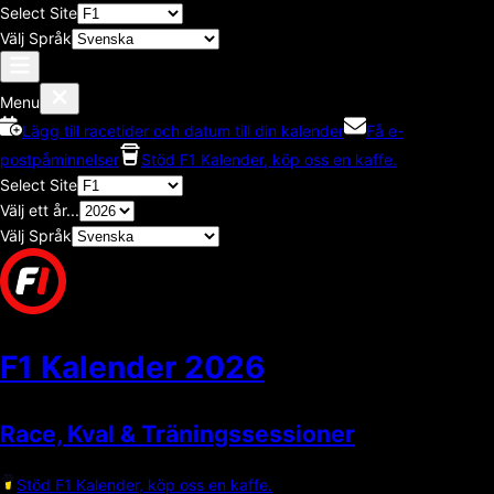
Select Site
Välj Språk
Menu
Lägg till racetider och datum till din kalender
Få e-
postpåminnelser
Stöd F1 Kalender, köp oss en kaffe.
Select Site
Välj ett år...
Välj Språk
F1 Kalender
2026
Race, Kval & Träningssessioner
Stöd F1 Kalender, köp oss en kaffe.