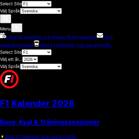
Select Site
Välj Språk
Menu
Lägg till racetider och datum till din kalender
Få e-
postpåminnelser
Stöd F1 Kalender, köp oss en kaffe.
Select Site
Välj ett år...
Välj Språk
F1 Kalender
2026
Race, Kval & Träningssessioner
Stöd F1 Kalender, köp oss en kaffe.