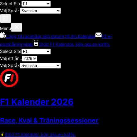
Select Site
Välj Språk
Menu
Lägg till racetider och datum till din kalender
Få e-
postpåminnelser
Stöd F1 Kalender, köp oss en kaffe.
Select Site
Välj ett år...
Välj Språk
F1 Kalender
2026
Race, Kval & Träningssessioner
Stöd F1 Kalender, köp oss en kaffe.