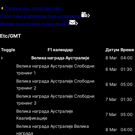
Подржи нас, купи нам кафу.
Додај дане и времена трка у календар
Желим подсетнике путем email-а
Etc/GMT
Toggle
F1 календар
Датум
Време
Велика награда Аустралије
8 Mar
04:00
Велика награда Аустралије
Слободни
6 Mar
01:30
тренинг 1
Велика награда Аустралије
Слободни
6 Mar
05:00
тренинг 2
Велика награда Аустралије
Слободни
7 Mar
01:30
тренинг 3
Велика награда Аустралије
7 Mar
05:00
Квалификације
Велика награда Аустралије
Велика
8 Mar
04:00
награда