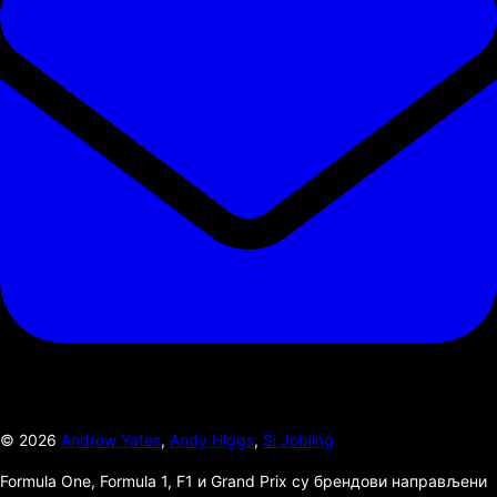
©
2026
Andrew Yates
,
Andy Higgs
,
Si Jobling
Formula One, Formula 1, F1 и Grand Prix су брендови направљени