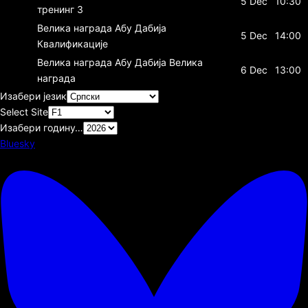
5 Dec
10:30
тренинг 3
Велика награда Абу Дабија
5 Dec
14:00
Квалификације
Велика награда Абу Дабија
Велика
6 Dec
13:00
награда
Изабери језик
Select Site
Изабери годину…
Bluesky