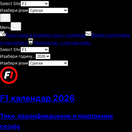
Select Site
Изабери језик
Menu
Додај дане и времена трка у календар
Желим подсетнике
путем email-а
Подржи нас, купи нам кафу.
Select Site
Изабери годину…
Изабери језик
F1 календар
2026
Трке, квалификационе и припремне
сесије