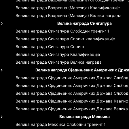
Велика награда Бахреина (Малезија)
Квалификације
Велика награда Бахреина (Малезија)
Велика награда
Велика награда Сингапура
Велика награда Сингапура
Слободни тренинг 1
Велика награда Сингапура
Спринт квалификације
Велика награда Сингапура
Спринт
Велика награда Сингапура
Квалификације
Велика награда Сингапура
Велика награда
Велика награда Сједињених Америчких Држ
Велика награда Сједињених Америчких Држава
Слободн
Велика награда Сједињених Америчких Држава
Слобод
Велика награда Сједињених Америчких Држава
Слобод
Велика награда Сједињених Америчких Држава
Квалиф
Велика награда Сједињених Америчких Држава
Велика
Велика награда Мексика
Велика награда Мексика
Слободни тренинг 1