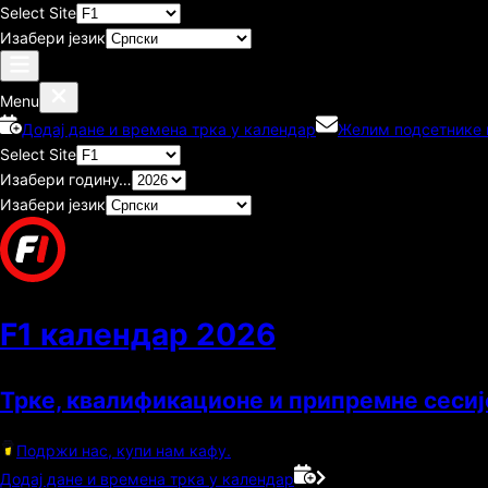
Select Site
Изабери језик
Menu
Додај дане и времена трка у календар
Желим подсетнике п
Select Site
Изабери годину…
Изабери језик
F1 календар
2026
Трке, квалификационе и припремне сесиј
Подржи нас, купи нам кафу.
Додај дане и времена трка у календар