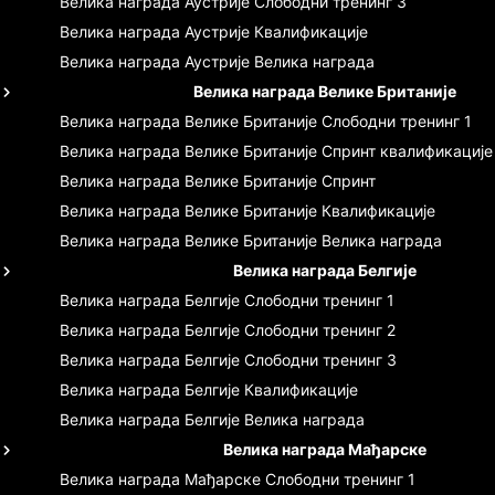
Велика награда Аустрије
Слободни тренинг 3
Велика награда Аустрије
Квалификације
Велика награда Аустрије
Велика награда
Велика награда Велике Британије
Велика награда Велике Британије
Слободни тренинг 1
Велика награда Велике Британије
Спринт квалификације
Велика награда Велике Британије
Спринт
Велика награда Велике Британије
Квалификације
Велика награда Велике Британије
Велика награда
Велика награда Белгије
Велика награда Белгије
Слободни тренинг 1
Велика награда Белгије
Слободни тренинг 2
Велика награда Белгије
Слободни тренинг 3
Велика награда Белгије
Квалификације
Велика награда Белгије
Велика награда
Велика награда Мађарске
Велика награда Мађарске
Слободни тренинг 1