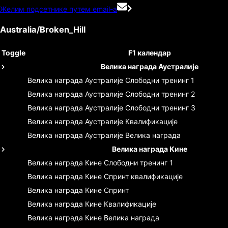
Желим подсетнике путем email-а
Australia/Broken_Hill
Toggle
F1 календар
Велика награда Аустралије
Велика награда Аустралије
Слободни тренинг 1
Велика награда Аустралије
Слободни тренинг 2
Велика награда Аустралије
Слободни тренинг 3
Велика награда Аустралије
Квалификације
Велика награда Аустралије
Велика награда
Велика награда Кине
Велика награда Кине
Слободни тренинг 1
Велика награда Кине
Спринт квалификације
Велика награда Кине
Спринт
Велика награда Кине
Квалификације
Велика награда Кине
Велика награда