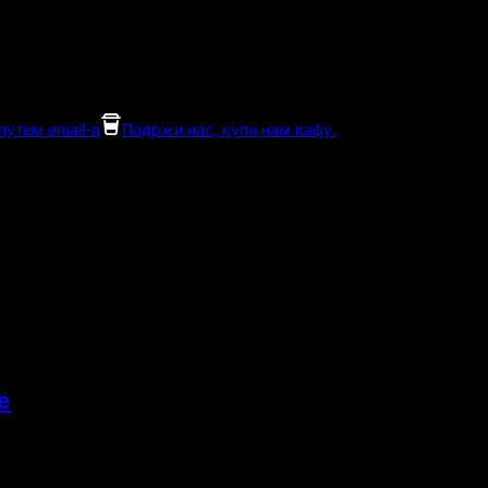
утем email-а
Подржи нас, купи нам кафу.
е