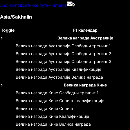
Желим подсетнике путем email-а
Asia/Sakhalin
Toggle
F1 календар
Велика награда Аустралије
Велика награда Аустралије
Слободни тренинг 1
Велика награда Аустралије
Слободни тренинг 2
Велика награда Аустралије
Слободни тренинг 3
Велика награда Аустралије
Квалификације
Велика награда Аустралије
Велика награда
Велика награда Кине
Велика награда Кине
Слободни тренинг 1
Велика награда Кине
Спринт квалификације
Велика награда Кине
Спринт
Велика награда Кине
Квалификације
Велика награда Кине
Велика награда