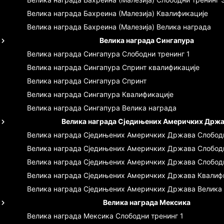
Велика награда Бахреина (Малезија)
Квалификације
Велика награда Бахреина (Малезија)
Велика награда
Велика награда Сингапура
Велика награда Сингапура
Слободни тренинг 1
Велика награда Сингапура
Спринт квалификације
Велика награда Сингапура
Спринт
Велика награда Сингапура
Квалификације
Велика награда Сингапура
Велика награда
Велика награда Сједињених Америчких Држ
Велика награда Сједињених Америчких Држава
Слободн
Велика награда Сједињених Америчких Држава
Слобод
Велика награда Сједињених Америчких Држава
Слобод
Велика награда Сједињених Америчких Држава
Квалиф
Велика награда Сједињених Америчких Држава
Велика
Велика награда Мексика
Велика награда Мексика
Слободни тренинг 1