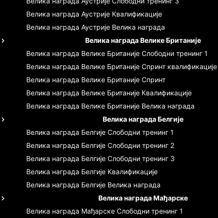
Велика награда Аустрије
Слободни тренинг 3
Велика награда Аустрије
Квалификације
Велика награда Аустрије
Велика награда
Велика награда Велике Британије
Велика награда Велике Британије
Слободни тренинг 1
Велика награда Велике Британије
Спринт квалификације
Велика награда Велике Британије
Спринт
Велика награда Велике Британије
Квалификације
Велика награда Велике Британије
Велика награда
Велика награда Белгије
Велика награда Белгије
Слободни тренинг 1
Велика награда Белгије
Слободни тренинг 2
Велика награда Белгије
Слободни тренинг 3
Велика награда Белгије
Квалификације
Велика награда Белгије
Велика награда
Велика награда Мађарске
Велика награда Мађарске
Слободни тренинг 1