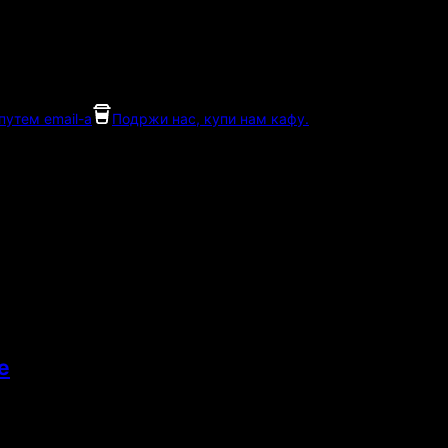
утем email-а
Подржи нас, купи нам кафу.
е