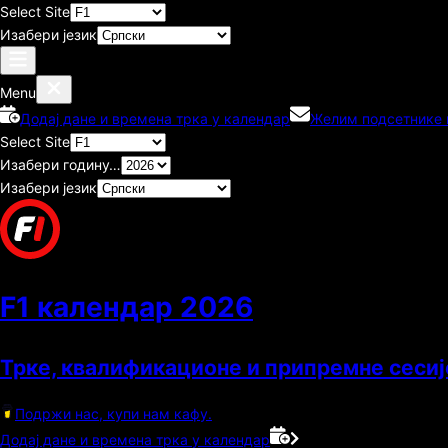
Select Site
Изабери језик
Menu
Додај дане и времена трка у календар
Желим подсетнике п
Select Site
Изабери годину…
Изабери језик
F1 календар
2026
Трке, квалификационе и припремне сесиј
Подржи нас, купи нам кафу.
Додај дане и времена трка у календар