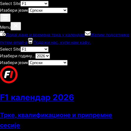
Select Site
Изабери језик
Menu
Додај дане и времена трка у календар
Желим подсетнике
путем email-а
Подржи нас, купи нам кафу.
Select Site
Изабери годину…
Изабери језик
F1 календар
2026
Трке, квалификационе и припремне
сесије