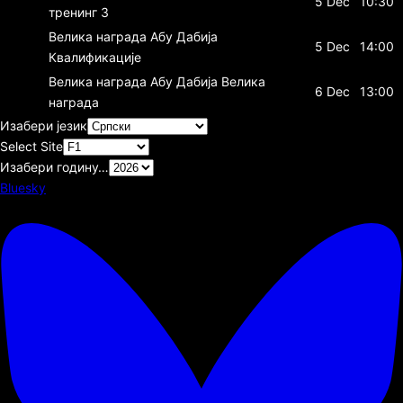
5 Dec
10:30
тренинг 3
Велика награда Абу Дабија
5 Dec
14:00
Квалификације
Велика награда Абу Дабија
Велика
6 Dec
13:00
награда
Изабери језик
Select Site
Изабери годину…
Bluesky