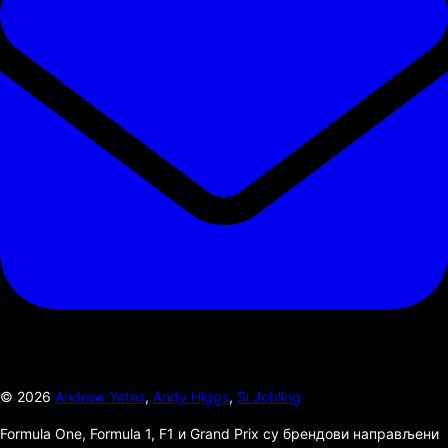
©
2026
Andrew Yates
,
Andy Higgs
,
Si Jobling
Formula One, Formula 1, F1 и Grand Prix су брендови направљени