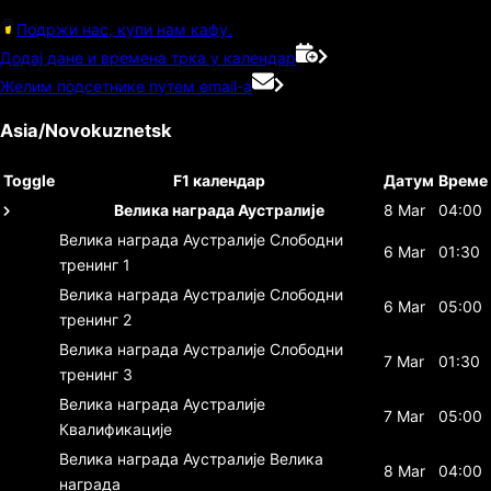
Подржи нас, купи нам кафу.
Додај дане и времена трка у календар
Желим подсетнике путем email-а
Asia/Novokuznetsk
Toggle
F1 календар
Датум
Време
Велика награда Аустралије
8 Mar
04:00
Велика награда Аустралије
Слободни
6 Mar
01:30
тренинг 1
Велика награда Аустралије
Слободни
6 Mar
05:00
тренинг 2
Велика награда Аустралије
Слободни
7 Mar
01:30
тренинг 3
Велика награда Аустралије
7 Mar
05:00
Квалификације
Велика награда Аустралије
Велика
8 Mar
04:00
награда