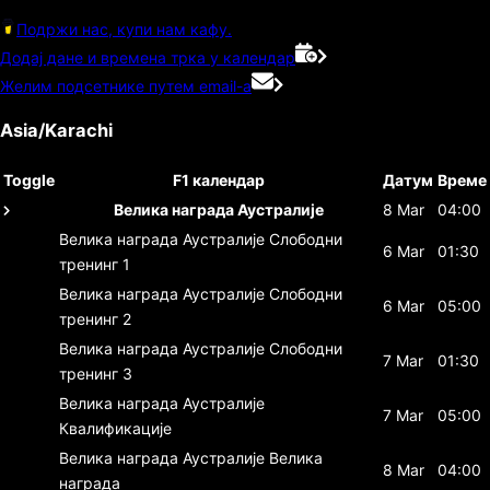
Подржи нас, купи нам кафу.
Додај дане и времена трка у календар
Желим подсетнике путем email-а
Asia/Karachi
Toggle
F1 календар
Датум
Време
Велика награда Аустралије
8 Mar
04:00
Велика награда Аустралије
Слободни
6 Mar
01:30
тренинг 1
Велика награда Аустралије
Слободни
6 Mar
05:00
тренинг 2
Велика награда Аустралије
Слободни
7 Mar
01:30
тренинг 3
Велика награда Аустралије
7 Mar
05:00
Квалификације
Велика награда Аустралије
Велика
8 Mar
04:00
награда