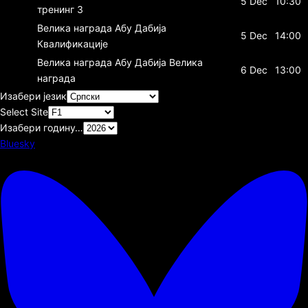
5 Dec
10:30
тренинг 3
Велика награда Абу Дабија
5 Dec
14:00
Квалификације
Велика награда Абу Дабија
Велика
6 Dec
13:00
награда
Изабери језик
Select Site
Изабери годину…
Bluesky