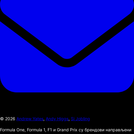
©
2026
Andrew Yates
,
Andy Higgs
,
Si Jobling
Formula One, Formula 1, F1 и Grand Prix су брендови направљени