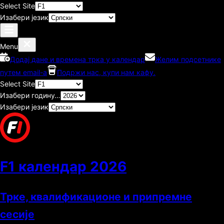
Select Site
Изабери језик
Menu
Додај дане и времена трка у календар
Желим подсетнике
путем email-а
Подржи нас, купи нам кафу.
Select Site
Изабери годину…
Изабери језик
F1 календар
2026
Трке, квалификационе и припремне
сесије