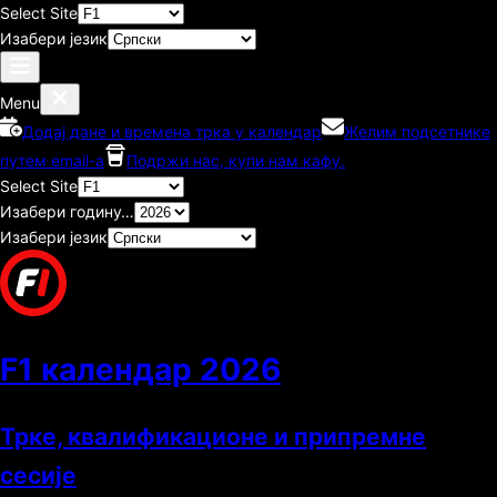
Select Site
Изабери језик
Menu
Додај дане и времена трка у календар
Желим подсетнике
путем email-а
Подржи нас, купи нам кафу.
Select Site
Изабери годину…
Изабери језик
F1 календар
2026
Трке, квалификационе и припремне
сесије