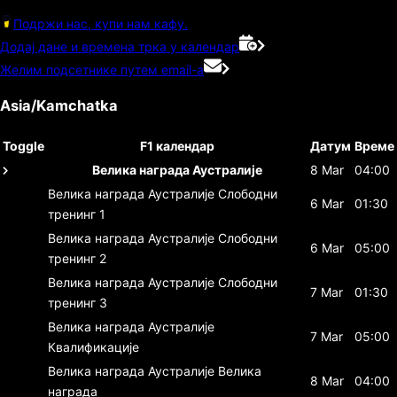
Подржи нас, купи нам кафу.
Додај дане и времена трка у календар
Желим подсетнике путем email-а
Asia/Kamchatka
Toggle
F1 календар
Датум
Време
Велика награда Аустралије
8 Mar
04:00
Велика награда Аустралије
Слободни
6 Mar
01:30
тренинг 1
Велика награда Аустралије
Слободни
6 Mar
05:00
тренинг 2
Велика награда Аустралије
Слободни
7 Mar
01:30
тренинг 3
Велика награда Аустралије
7 Mar
05:00
Квалификације
Велика награда Аустралије
Велика
8 Mar
04:00
награда