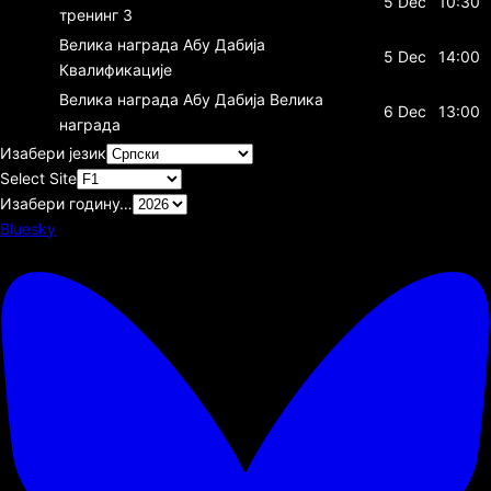
5 Dec
10:30
тренинг 3
Велика награда Абу Дабија
5 Dec
14:00
Квалификације
Велика награда Абу Дабија
Велика
6 Dec
13:00
награда
Изабери језик
Select Site
Изабери годину…
Bluesky