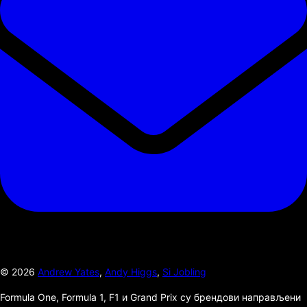
©
2026
Andrew Yates
,
Andy Higgs
,
Si Jobling
Formula One, Formula 1, F1 и Grand Prix су брендови направљени