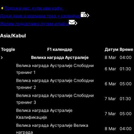
Подржи нас, купи нам кафу.
Додај дане и времена трка у календар
Желим подсетнике путем email-а
Asia/Kabul
Toggle
F1 календар
Датум
Време
Велика награда Аустралије
8 Mar
04:00
Велика награда Аустралије
Слободни
6 Mar
01:30
тренинг 1
Велика награда Аустралије
Слободни
6 Mar
05:00
тренинг 2
Велика награда Аустралије
Слободни
7 Mar
01:30
тренинг 3
Велика награда Аустралије
7 Mar
05:00
Квалификације
Велика награда Аустралије
Велика
8 Mar
04:00
награда