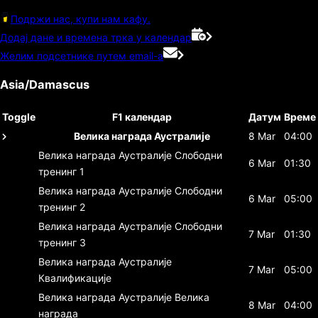
Подржи нас, купи нам кафу.
Додај дане и времена трка у календар
Желим подсетнике путем email-а
Asia/Damascus
Toggle
F1 календар
Датум
Време
Велика награда Аустралије
8 Mar
04:00
Велика награда Аустралије
Слободни
6 Mar
01:30
тренинг 1
Велика награда Аустралије
Слободни
6 Mar
05:00
тренинг 2
Велика награда Аустралије
Слободни
7 Mar
01:30
тренинг 3
Велика награда Аустралије
7 Mar
05:00
Квалификације
Велика награда Аустралије
Велика
8 Mar
04:00
награда