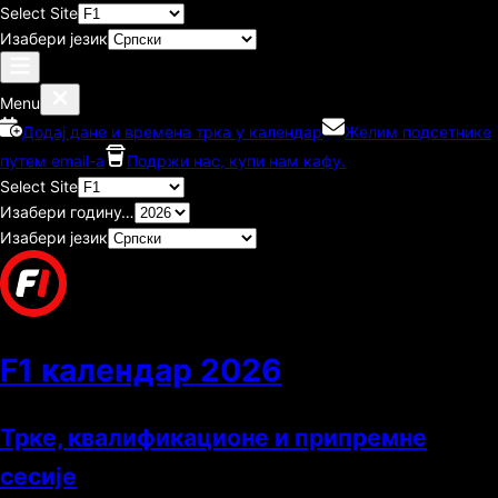
Select Site
Изабери језик
Menu
Додај дане и времена трка у календар
Желим подсетнике
путем email-а
Подржи нас, купи нам кафу.
Select Site
Изабери годину…
Изабери језик
F1 календар
2026
Трке, квалификационе и припремне
сесије