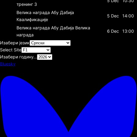
5 Dec
10:30
тренинг 3
Велика награда Абу Дабија
5 Dec
14:00
Квалификације
Велика награда Абу Дабија
Велика
6 Dec
13:00
награда
Изабери језик
Select Site
Изабери годину…
Bluesky