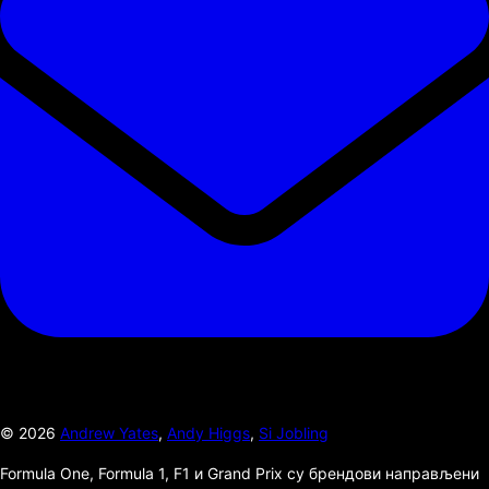
©
2026
Andrew Yates
,
Andy Higgs
,
Si Jobling
Formula One, Formula 1, F1 и Grand Prix су брендови направљени